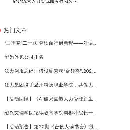
温州源大人力资源服务有限公司
热门文章
“三重奏”二十载 踏歌而行启新程——对话资深“三农”与金融研究专家陈林博士
华为外包公司排名
源大创服总经理傅俊瑜荣获“金领奖”,2024年度杰出青年创新领袖！
源大集团携手温州科技职业学院，共促大学生职业规划发展！
【活动回顾】《AI破局重塑人力管理新生态》探索AI与HR的共赢之路！
绍兴文理学院继续教育学院周柳萍院长一行莅临源大调研考察
【活动预告】第32期《合伙人读书会》线上沙龙活动报名开启，诚邀您参加！