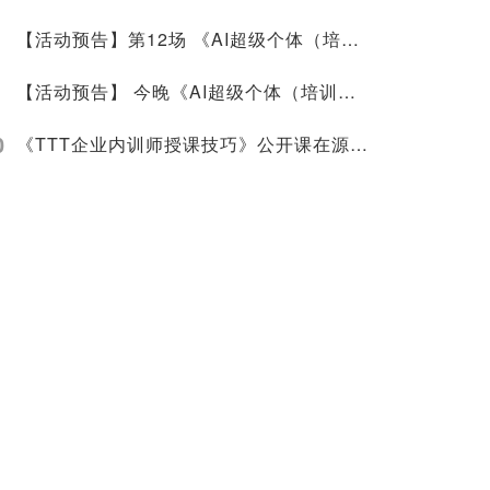
【活动预告】第12场 《AI超级个体（培训师）赋能沙龙》+第31场《合伙人读书会》
【活动预告】 今晚《AI超级个体（培训师）赋能沙龙》第11场沙龙活动+《合伙人读书会》第30场明晚
0
《TTT企业内训师授课技巧》公开课在源大圆满举行