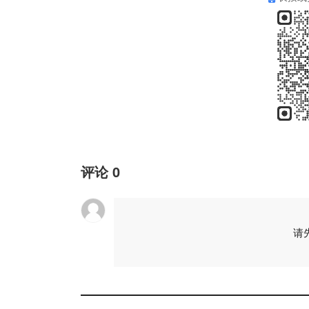
评论
0
请