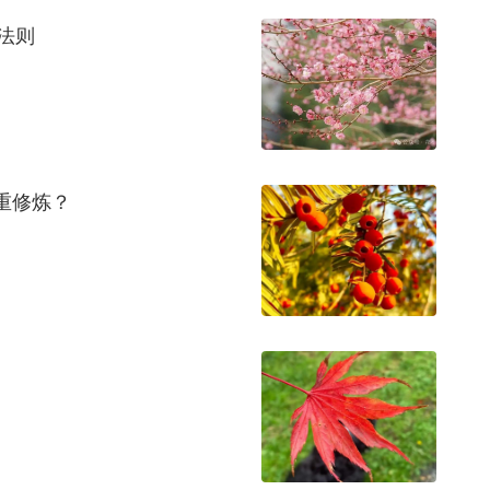
法则
重修炼？