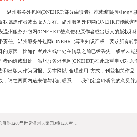
包网(ONEHRT)部分由读者推荐或编辑摘引的信息内容，可能转载自其它网站或报刊，它们的
版权属原作者或出版人所有。温州服务外包网(ONEHRT)转载
表温州服务外包网(ONEHRT)故意侵犯原作者或出版人的版权
带责任。温州服务外包网(ONEHRT)尊重知识产权，要求所有
殊的原因，比如作者姓名或出处在转载之前已经丢失，或者未能
作者的姓或出处。温州服务外包网(ONEHRT)在此郑重申明对
者和出版人作为回报。另本网以“合理使用”方式，刊登相关作品
议，请在两周内速来信与我们联系，，我们定当聆听您的意见并遵旨酌办
1268号世界温州人家园3幢1201室-1